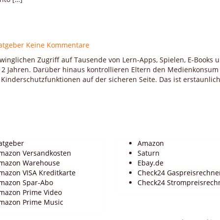
atgeber
Keine Kommentare
inglichen Zugriff auf Tausende von Lern-Apps, Spielen, E-Books 
 12 Jahren. Darüber hinaus kontrollieren Eltern den Medienkonsum 
inderschutzfunktionen auf der sicheren Seite. Das ist erstaunlic
atgeber
Amazon
mazon Versandkosten
Saturn
mazon Warehouse
Ebay.de
mazon VISA Kreditkarte
Check24 Gaspreisrechne
mazon Spar-Abo
Check24 Strompreisrech
mazon Prime Video
mazon Prime Music