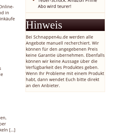
Teuer-Schock: Amazon Prime
Abo wird teurer!
Online-
nd in
Einkäufe
Hinweis
Bei Schnappen4u.de werden alle
Angebote manuell recherchiert. Wir
können für den angegebenen Preis
keine Garantie übernehmen. Ebenfalls
können wir keine Aussage über die
Verfügbarkeit des Produktes geben.
s
Wenn Ihr Probleme mit einem Produkt
ie
habt, dann wendet Euch bitte direkt
an den Anbieter.
ren,
ber
keln […]