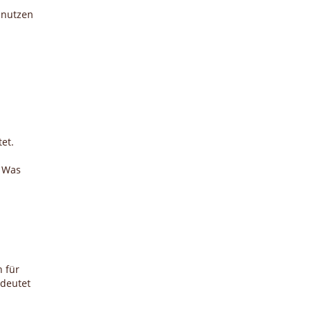
 nutzen
et.
n Was
n für
edeutet