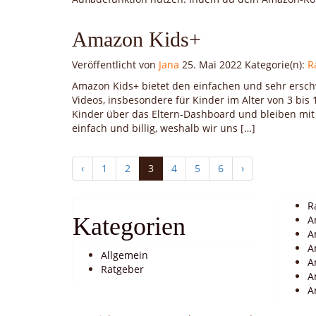
Amazon Kids+
Veröffentlicht von
Jana
25. Mai 2022
Kategorie(n):
R
Amazon Kids+ bietet den einfachen und sehr erschw
Videos, insbesondere für Kinder im Alter von 3 bis
Kinder über das Eltern-Dashboard und bleiben mit K
einfach und billig, weshalb wir uns […]
‹
1
2
3
4
5
6
›
R
Kategorien
A
A
A
Allgemein
A
Ratgeber
A
A