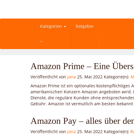
Skip
to
main
content
Kategorien
Ratgeber
Amazon Prime – Eine Übers
Veröffentlicht von
Jana
25. Mai 2022
Kategorie(n):
A
Amazon Prime ist ein optionales kostenpflichtiges
amerikanischen Konzern Amazon angeboten wird. D
Dienste, die reguläre Kunden ohne entsprechendes
Gebühr. Amazon ist vermutlich am besten bekannt f
Amazon Pay – alles über de
Veröffentlicht von
Jana
25. Mai 2022
Kategorie(n):
R