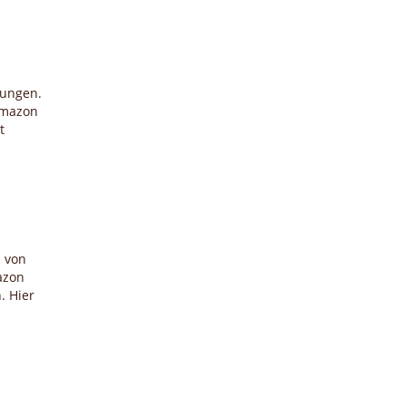
dungen.
 Amazon
t
 von
azon
. Hier