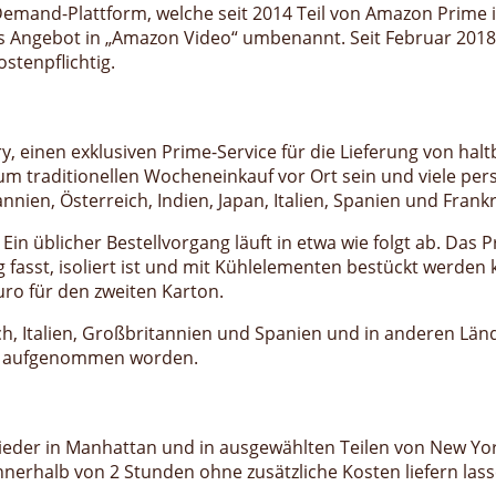
-Demand-Plattform, welche seit 2014 Teil von Amazon Prim
das Angebot in „Amazon Video“ umbenannt. Seit Februar 2
stenpflichtig.
y, einen exklusiven Prime-Service für die Lieferung von ha
 zum traditionellen Wocheneinkauf vor Ort sein und viele per
ien, Österreich, Indien, Japan, Italien, Spanien und Frankr
 Ein üblicher Bestellvorgang läuft in etwa wie folgt ab. Das
 fasst, isoliert ist und mit Kühlelementen bestückt werde
uro für den zweiten Karton.
h, Italien, Großbritannien und Spanien und in anderen Länd
ch aufgenommen worden.
eder in Manhattan und in ausgewählten Teilen von New Yor
innerhalb von 2 Stunden ohne zusätzliche Kosten liefern la