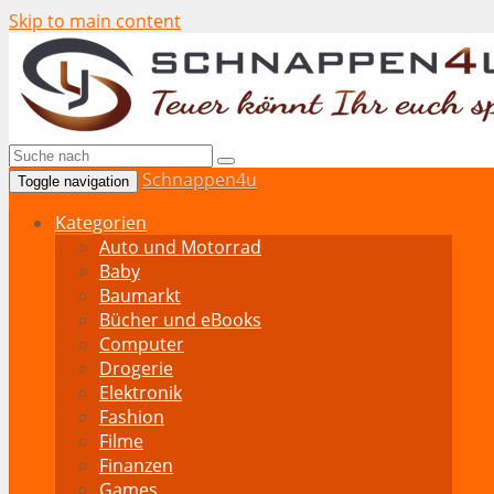
Skip to main content
Schnappen4u
Toggle navigation
Kategorien
Auto und Motorrad
Baby
Baumarkt
Bücher und eBooks
Computer
Drogerie
Elektronik
Fashion
Filme
Finanzen
Games