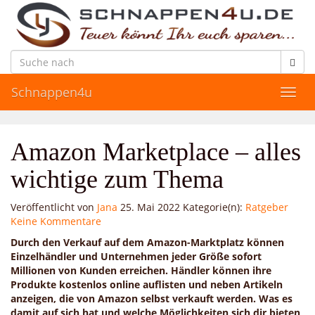
Skip
to
main
content
Schnappen4u
Toggl
navig
Amazon Marketplace – alles
wichtige zum Thema
Veröffentlicht von
Jana
25. Mai 2022
Kategorie(n):
Ratgeber
Keine Kommentare
Durch den Verkauf auf dem Amazon-Marktplatz können
Einzelhändler und Unternehmen jeder Größe sofort
Millionen von Kunden erreichen. Händler können ihre
Produkte kostenlos online auflisten und neben Artikeln
anzeigen, die von Amazon selbst verkauft werden. Was es
damit auf sich hat und welche Möglichkeiten sich dir bieten,