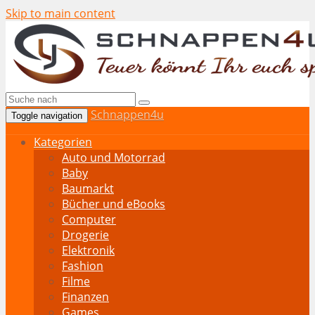
Skip to main content
Schnappen4u
Toggle navigation
Kategorien
Auto und Motorrad
Baby
Baumarkt
Bücher und eBooks
Computer
Drogerie
Elektronik
Fashion
Filme
Finanzen
Games