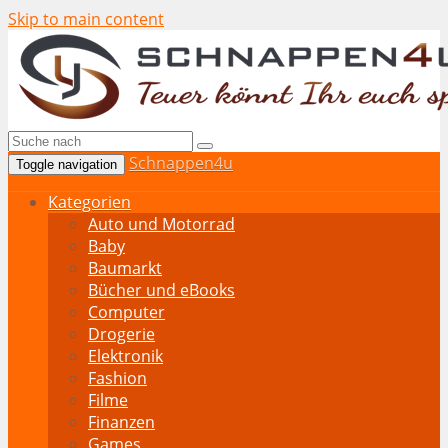
Skip to main content
Schnappen4u
Toggle navigation
Kategorien
Auto und Motorrad
Baby
Baumarkt
Bücher und eBooks
Computer
Drogerie
Elektronik
Fashion
Filme
Finanzen
Games