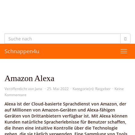
Skip
to
main
content
Schnappen4u
Toggl
navig
Amazon Alexa
Veröffentlicht von
Jana
25. Mai 2022
Kategorie(n):
Ratgeber
Keine
Kommentare
Alexa ist der Cloud-basierte Sprachdienst von Amazon, der
auf Millionen von Amazon-Geräten und Alexa-fähigen
Geräten von Drittanbietern verfügbar ist. Mit Alexa können
Kunden natürliche Spracherlebnisse für Benutzer schaffen,
die ihnen eine intuitive Kontrolle über die Technologie
geben, die sie täglich verwenden. Eine Sammlung von Tools,