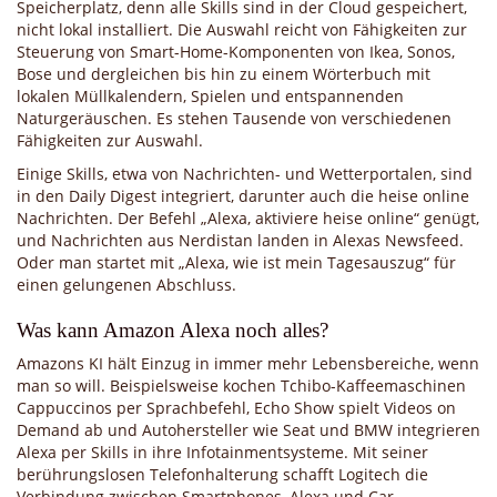
Speicherplatz, denn alle Skills sind in der Cloud gespeichert,
nicht lokal installiert. Die Auswahl reicht von Fähigkeiten zur
Steuerung von Smart-Home-Komponenten von Ikea, Sonos,
Bose und dergleichen bis hin zu einem Wörterbuch mit
lokalen Müllkalendern, Spielen und entspannenden
Naturgeräuschen. Es stehen Tausende von verschiedenen
Fähigkeiten zur Auswahl.
Einige Skills, etwa von Nachrichten- und Wetterportalen, sind
in den Daily Digest integriert, darunter auch die heise online
Nachrichten. Der Befehl „Alexa, aktiviere heise online“ genügt,
und Nachrichten aus Nerdistan landen in Alexas Newsfeed.
Oder man startet mit „Alexa, wie ist mein Tagesauszug“ für
einen gelungenen Abschluss.
Was kann Amazon Alexa noch alles?
Amazons KI hält Einzug in immer mehr Lebensbereiche, wenn
man so will. Beispielsweise kochen Tchibo-Kaffeemaschinen
Cappuccinos per Sprachbefehl, Echo Show spielt Videos on
Demand ab und Autohersteller wie Seat und BMW integrieren
Alexa per Skills in ihre Infotainmentsysteme. Mit seiner
berührungslosen Telefonhalterung schafft Logitech die
Verbindung zwischen Smartphones, Alexa und Car-