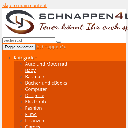
Skip to main content
Schnappen4u
Toggle navigation
Kategorien
Auto und Motorrad
Baby
Baumarkt
Bücher und eBooks
Computer
Drogerie
Elektronik
Fashion
Filme
Finanzen
Games