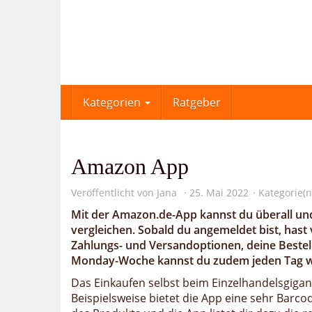
Skip
to
main
content
Kategorien
Ratgeber
Amazon App
Veröffentlicht von
Jana
25. Mai 2022
Kategorie(n
Mit der Amazon.de-App kannst du überall und
vergleichen. Sobald du angemeldet bist, hast 
Zahlungs- und Versandoptionen, deine Bestell
Monday-Woche kannst du zudem jeden Tag wei
Das Einkaufen selbst beim Einzelhandelsgigante
Beispielsweise bietet die App eine sehr Barc