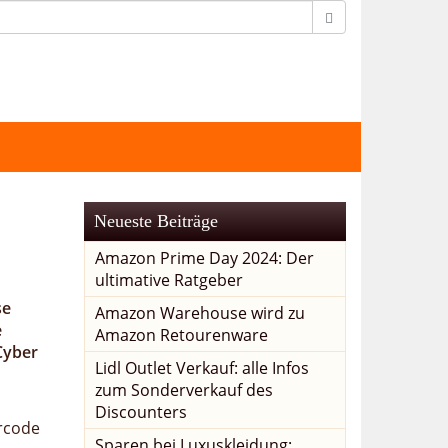
Neueste Beiträge
Amazon Prime Day 2024: Der
ultimative Ratgeber
se
Amazon Warehouse wird zu
e
Amazon Retourenware
Cyber
Lidl Outlet Verkauf: alle Infos
zum Sonderverkauf des
Discounters
arcode
Sparen bei Luxuskleidung: