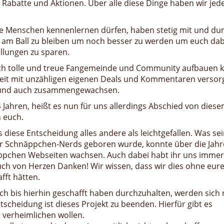
 Rabatte und Aktionen. Über alle diese Dinge haben wir jed
ette Menschen kennenlernen dürfen, haben stetig mit und du
 am Ball zu bleiben um noch besser zu werden um euch dab
llungen zu sparen.
lich tolle und treue Fangemeinde und Community aufbauen
Zeit mit unzähligen eigenen Deals und Kommentaren versorg
und auch zusammengewachsen.
 Jahren, heißt es nun für uns allerdings Abschied von dies
 euch.
s diese Entscheidung alles andere als leichtgefallen. Was sei
er Schnäppchen-Nerds geboren wurde, konnte über die Jahr
pchen Webseiten wachsen. Auch dabei habt ihr uns immer
uch von Herzen Danken! Wir wissen, dass wir dies ohne eur
fft hätten.
lich bis hierhin geschafft haben durchzuhalten, werden sich
tscheidung ist dieses Projekt zu beenden. Hierfür gibt es
 verheimlichen wollen.