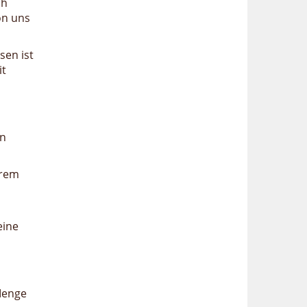
ch
on uns
sen ist
it
en
erem
eine
Menge