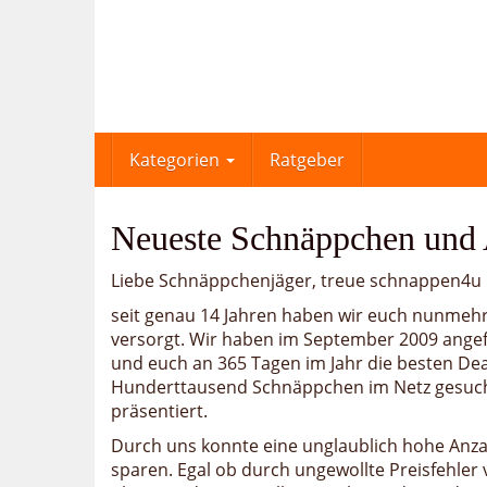
Skip
to
main
content
Kategorien
Ratgeber
Neueste Schnäppchen und
Liebe Schnäppchenjäger, treue schnappen4u L
seit genau 14 Jahren haben wir euch nunmeh
versorgt. Wir haben im September 2009 ange
und euch an 365 Tagen im Jahr die besten Deal
Hunderttausend Schnäppchen im Netz gesuch
präsentiert.
Durch uns konnte eine unglaublich hohe Anzah
sparen. Egal ob durch ungewollte Preisfehle