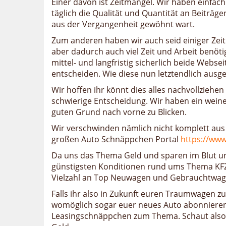
Einer davon ist Zeitmangel. Wir haben einfach
täglich die Qualität und Quantität an Beiträg
aus der Vergangenheit gewöhnt wart.
Zum anderen haben wir auch seid einiger Zeit
aber dadurch auch viel Zeit und Arbeit benöti
mittel- und langfristig sicherlich beide Webs
entscheiden. Wie diese nun letztendlich ausg
Wir hoffen ihr könnt dies alles nachvollziehe
schwierige Entscheidung. Wir haben ein wein
guten Grund nach vorne zu Blicken.
Wir verschwinden nämlich nicht komplett au
großen Auto Schnäppchen Portal
https://www
Da uns das Thema Geld und sparen im Blut und
günstigsten Konditionen rund ums Thema KFZ 
Vielzahl an Top Neuwagen und Gebrauchtwag
Falls ihr also in Zukunft euren Traumwagen zu
womöglich sogar euer neues Auto abonnieren 
Leasingschnäppchen zum Thema. Schaut also 