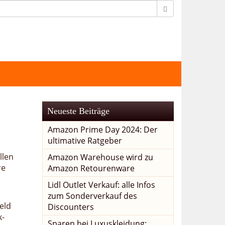
Neueste Beiträge
Amazon Prime Day 2024: Der
ultimative Ratgeber
llen
Amazon Warehouse wird zu
re
Amazon Retourenware
Lidl Outlet Verkauf: alle Infos
zum Sonderverkauf des
eld
Discounters
k-
Sparen bei Luxuskleidung: