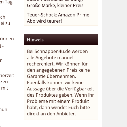
en Tag
Große Marke, kleiner Preis
Teuer-Schock: Amazon Prime
rch
Abo wird teurer!
ei zu
 können
Hinweis
t.
Bei Schnappen4u.de werden
alle Angebote manuell
em
recherchiert. Wir können für
den angegebenen Preis keine
nerzeit
Garantie übernehmen.
e zu
Ebenfalls können wir keine
 mit
Aussage über die Verfügbarkeit
e
des Produktes geben. Wenn Ihr
Probleme mit einem Produkt
habt, dann wendet Euch bitte
 nun
direkt an den Anbieter.