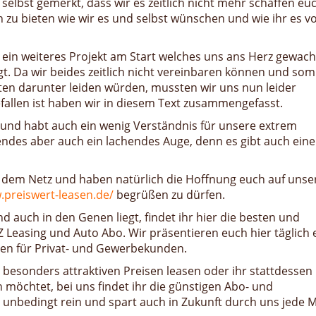
 selbst gemerkt, dass wir es zeitlich nicht mehr schaffen eu
en zu bieten wie wir es und selbst wünschen und wie ihr es v
 ein weiteres Projekt am Start welches uns ans Herz gewach
gt. Da wir beides zeitlich nicht vereinbaren können und som
eiten darunter leiden würden, mussten wir uns nun leider
efallen ist haben wir in diesem Text zusammengefasst.
n und habt auch ein wenig Verständnis für unsere extrem
endes aber auch ein lachendes Auge, denn es gibt auch ein
s dem Netz und haben natürlich die Hoffnung euch auf uns
.preiswert-leasen.de/
begrüßen zu dürfen.
 auch in den Genen liegt, findet ihr hier die besten und
Leasing und Auto Abo. Wir präsentieren euch hier täglich 
en für Privat- und Gewerbekunden.
 besonders attraktiven Preisen leasen oder ihr stattdessen
möchtet, bei uns findet ihr die günstigen Abo- und
unbedingt rein und spart auch in Zukunft durch uns jede 