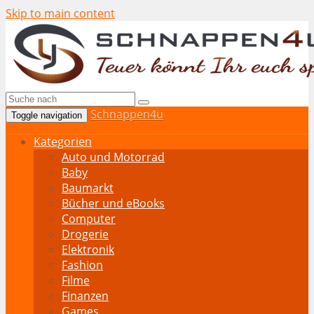
Skip to main content
Schnappen4u
Toggle navigation
Kategorien
Auto und Motorrad
Baby
Baumarkt
Bücher und eBooks
Computer
Drogerie
Elektronik
Fashion
Filme
Finanzen
Games