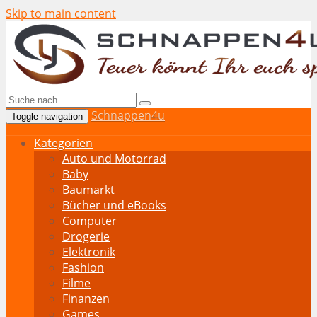
Skip to main content
Schnappen4u
Toggle navigation
Kategorien
Auto und Motorrad
Baby
Baumarkt
Bücher und eBooks
Computer
Drogerie
Elektronik
Fashion
Filme
Finanzen
Games